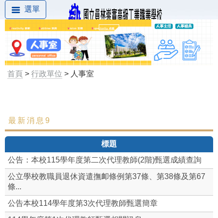
選單
首頁
>
行政單位
> 人事室
最新消息9
最新消息
標題
組織成員
公告：本校115學年度第二次代理教師(2階)甄選成績查詢
本校差勤系統(限校內)
公立學校教職員退休資遣撫卹條例第37條、第38條及第67
條...
職場霸凌防治
公告本校114學年度第3次代理教師甄選簡章
性別平等專區