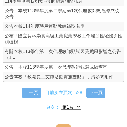
114學年度第1次代理教師甄選相關訊息
各委員會名單
公告：本校113學年度第二學期第1次代理教師甄選總成績
公告
組織編制
公告本校114年度聘用運動教練錄取名單
公布「國立員林崇實高級工業職業學校工作場所性騷擾與性
本校常用資料
別歧視...
本校規則
有關本校113學年第二次代理教師甄試因受颱風影響之公告
（1...
修訂本校教職員工文康活動實施要點
公告：本校113學年度第一次代理教師甄選成績查詢
福利專區(含特約商店)
公告本校「教職員工文康活動實施要點」，請參閱附件。
聘約附錄
上一頁
目前所在頁次 1/28
下一頁
勤休制度宣導
頁次：
人事業務校務章則