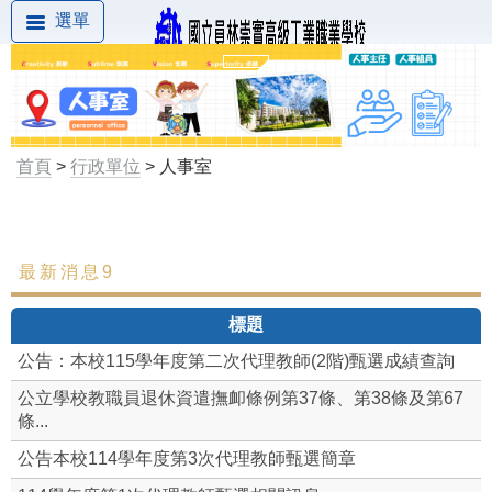
選單
首頁
>
行政單位
> 人事室
最新消息9
最新消息
標題
組織成員
公告：本校115學年度第二次代理教師(2階)甄選成績查詢
本校差勤系統(限校內)
公立學校教職員退休資遣撫卹條例第37條、第38條及第67
條...
職場霸凌防治
公告本校114學年度第3次代理教師甄選簡章
性別平等專區