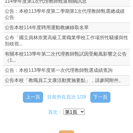
114學年度第1次代理教師甄選相關訊息
各委員會名單
公告：本校113學年度第二學期第1次代理教師甄選總成績
公告
組織編制
公告本校114年度聘用運動教練錄取名單
公布「國立員林崇實高級工業職業學校工作場所性騷擾與性
本校常用資料
別歧視...
本校規則
有關本校113學年第二次代理教師甄試因受颱風影響之公告
（1...
修訂本校教職員工文康活動實施要點
公告：本校113學年度第一次代理教師甄選成績查詢
福利專區(含特約商店)
公告本校「教職員工文康活動實施要點」，請參閱附件。
聘約附錄
上一頁
目前所在頁次 1/28
下一頁
勤休制度宣導
頁次：
人事業務校務章則