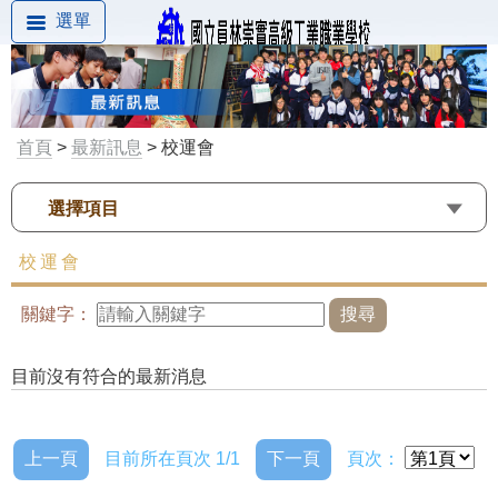
選單
首頁
>
最新訊息
> 校運會
選擇項目
校運會
關鍵字：
目前沒有符合的最新消息
上一頁
目前所在頁次 1/1
下一頁
頁次：