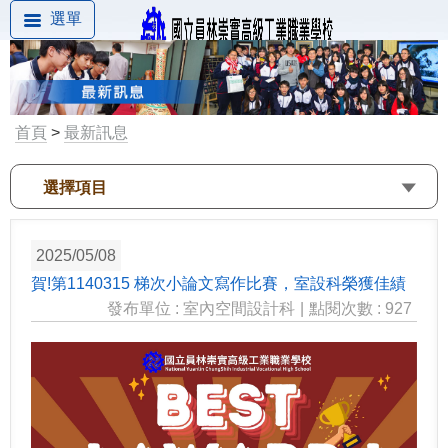
選單
首頁
>
最新訊息
選擇項目
2025/05/08
賀!第1140315 梯次小論文寫作比賽，室設科榮獲佳績
發布單位 : 室內空間設計科
|
點閱次數 : 927