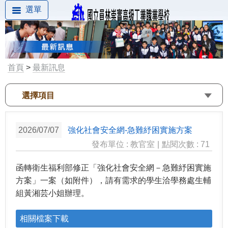
選單
首頁
>
最新訊息
選擇項目
2026/07/07
強化社會安全網-急難紓困實施方案
發布單位 : 教官室
|
點閱次數 : 71
函轉衛生福利部修正「強化社會安全網－急難紓困實施
方案」一案（如附件），請有需求的學生洽學務處生輔
組黃湘芸小姐辦理。
相關檔案下載