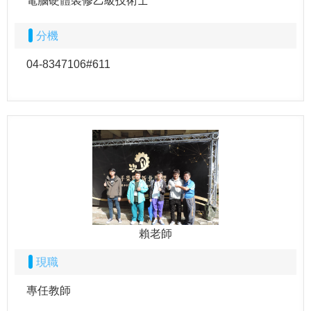
電腦硬體裝修乙級技術士
分機
04-8347106#611
賴老師
現職
專任教師