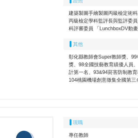
證照
建築製圖手繪製圖丙級檢定術科評
丙級檢定學科監評長與監評委員、
科評審委員 「LunchboxD
其他
彰化縣教師會Super教師獎、
獎、98全國技藝教育績優人員、
計第一名、93&94菸害防制教
104桃園機場創意徵集全國第三
現職
專任教師