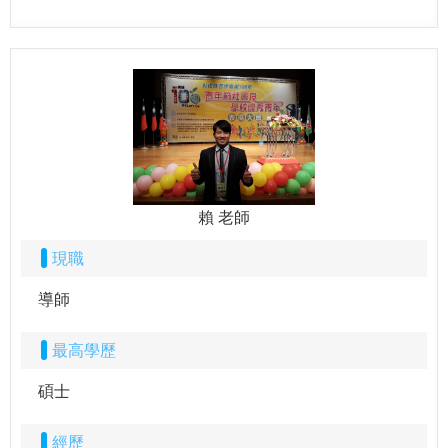
賴 老師
現職
導師
最高學歷
碩士
經歷