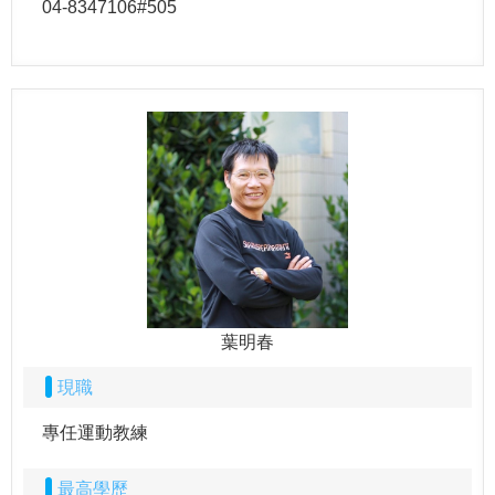
04-8347106#505
葉明春
現職
專任運動教練
最高學歷