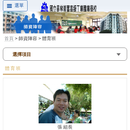
選單
首頁
> 師資陣容 > 體育班
選擇項目
體育班
張 組長