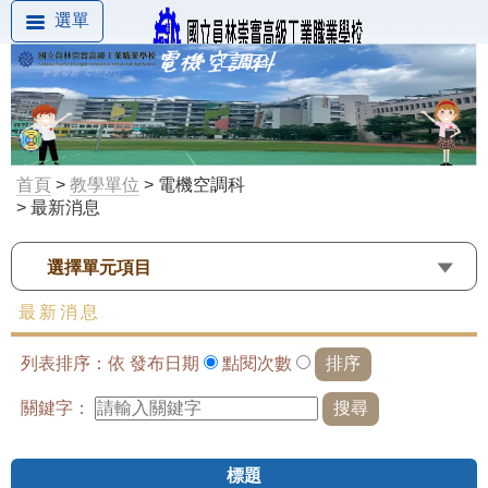
選單
首頁
>
教學單位
> 電機空調科
> 最新消息
選擇單元項目
最新消息
列表排序：依
發布日期
點閱次數
關鍵字：
標題