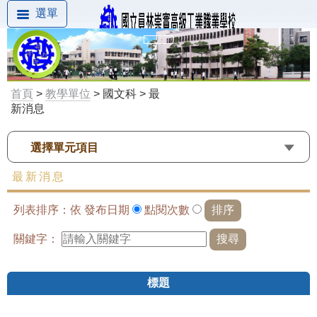
選單
首頁
>
教學單位
> 國文科 > 最
新消息
選擇單元項目
最新消息
列表排序：依
發布日期
點閱次數
關鍵字：
標題