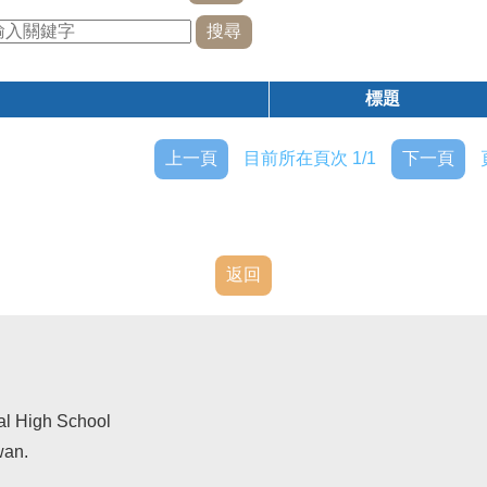
標題
上一頁
目前所在頁次 1/1
下一頁
返回
al High School
wan.