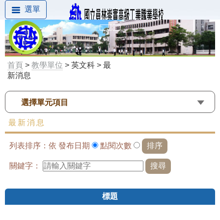
選單
首頁
>
教學單位
> 英文科 > 最
新消息
選擇單元項目
最新消息
列表排序：依
發布日期
點閱次數
關鍵字：
標題