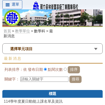
選單
首頁
>
教學單位
> 數學科 > 最
新消息
選擇單元項目
最新消息
列表排序：依
發布日期
點閱次數
關鍵字：
標題
114學年度夏日動能上課名單及資訊