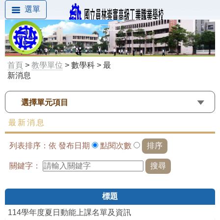
選單
首頁
>
教學單位
> 數學科 > 最
新消息
選擇單元項目
最新消息
列表排序：依
發布日期
點閱次數
關鍵字：
標題
114學年度夏日動能上課名單及資訊