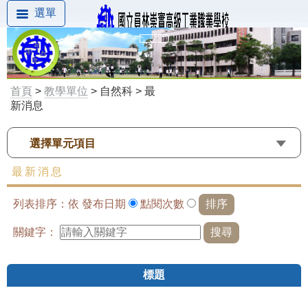
選單
首頁
>
教學單位
> 自然科 > 最
新消息
選擇單元項目
最新消息
列表排序：依
發布日期
點閱次數
關鍵字：
標題