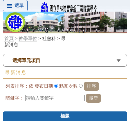
選單
首頁
>
教學單位
> 社會科 > 最
新消息
選擇單元項目
最新消息
列表排序：依
發布日期
點閱次數
關鍵字：
標題