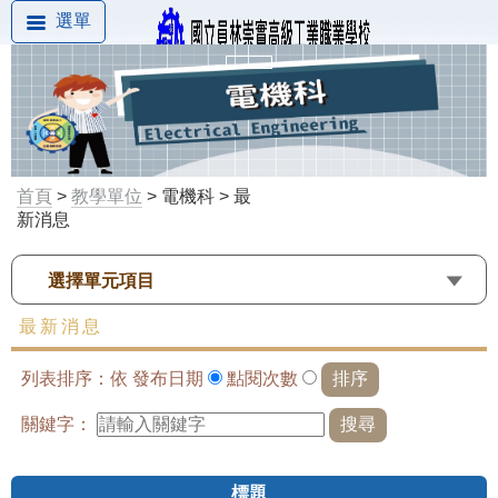
選單
首頁
>
教學單位
> 電機科 > 最
新消息
選擇單元項目
最新消息
列表排序：依
發布日期
點閱次數
關鍵字：
標題