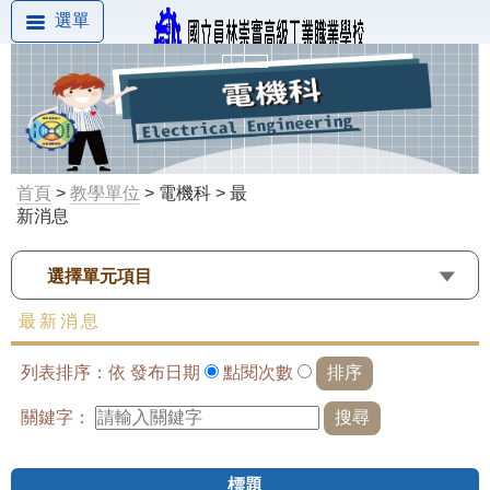
選單
首頁
>
教學單位
> 電機科 > 最
新消息
選擇單元項目
最新消息
列表排序：依
發布日期
點閱次數
關鍵字：
標題