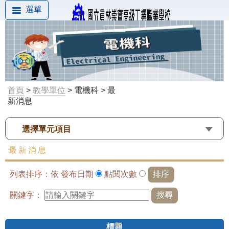
選單
首頁
>
教學單位
> 電機科 > 最
新消息
選擇單元項目
最新消息
列表排序：依
發布日期
點閱次數
關鍵字：
標題