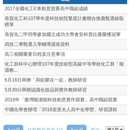
2017全國化工E車創意競賽高中職組成績
恭賀化工科107學年度科技校院繁星計畫聯合推薦甄選錄取
榜單
恭賀化二甲同學參加國立成功大學食安科普比賽榮獲冠軍
四技二專甄選入學輔導講座資料
高三相關重要日程及注意事項
化工群科中心辦理107年度技術型高級中等學校化工群「能
源教...
6月16日舉辦「與鋁聚在一起」教師研習
5月30日舉辦認識化妝品與實作教師研習
2018年「臺灣能潔能科技創意實作競賽」高中職組競賽
中國化學會辦理「2018居里夫人高中化學營」研習課程
上一頁
目前所在頁次 1/2
下一頁
頁次：