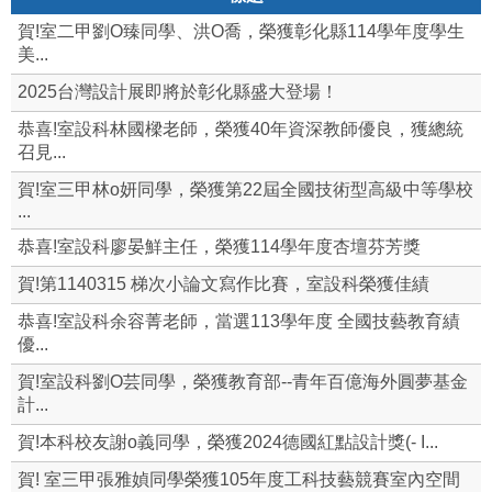
賀!室二甲劉O臻同學、洪O喬，榮獲彰化縣114學年度學生
美...
2025台灣設計展即將於彰化縣盛大登場！
恭喜!室設科林國樑老師，榮獲40年資深教師優良，獲總統
召見...
賀!室三甲林o妍同學，榮獲第22屆全國技術型高級中等學校
...
恭喜!室設科廖晏鮮主任，榮獲114學年度杏壇芬芳獎
賀!第1140315 梯次小論文寫作比賽，室設科榮獲佳績
恭喜!室設科余容菁老師，當選113學年度 全國技藝教育績
優...
賀!室設科劉O芸同學，榮獲教育部--青年百億海外圓夢基金
計...
賀!本科校友謝o義同學，榮獲2024德國紅點設計獎(- I...
賀! 室三甲張雅媜同學榮獲105年度工科技藝競賽室內空間