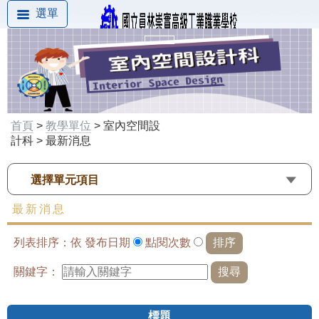
選單
首頁
>
教學單位
> 室內空間設
計科 > 最新消息
選擇單元項目
最新消息
列表排序：依
發布日期
點閱次數
關鍵字：
標題