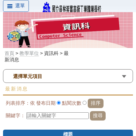
選單
首頁
>
教學單位
> 資訊科 > 最
新消息
選擇單元項目
最新消息
列表排序：依
發布日期
點閱次數
關鍵字：
標題