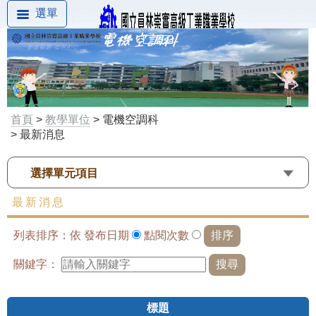
選單
首頁
>
教學單位
> 電機空調科
> 最新消息
選擇單元項目
最新消息
列表排序：依
發布日期
點閱次數
關鍵字：
標題