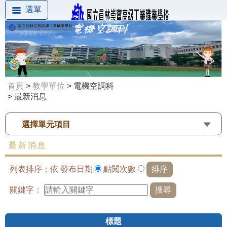
選單
首頁
>
教學單位
> 電機空調科
> 最新消息
選擇單元項目
最新消息
列表排序：依
發布日期
點閱次數
關鍵字：
標題