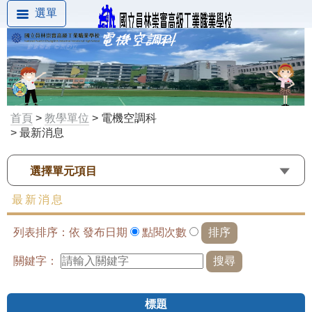
選單
首頁
>
教學單位
> 電機空調科
> 最新消息
選擇單元項目
最新消息
列表排序：依
發布日期
點閱次數
關鍵字：
標題