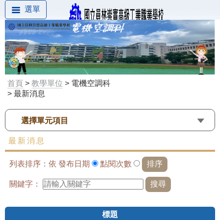
選單
首頁
>
教學單位
> 電機空調科
> 最新消息
選擇單元項目
最新消息
列表排序：依
發布日期
點閱次數
關鍵字：
標題