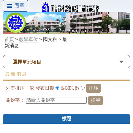
選單
首頁
>
教學單位
> 國文科 > 最
新消息
選擇單元項目
最新消息
列表排序：依
發布日期
點閱次數
關鍵字：
標題