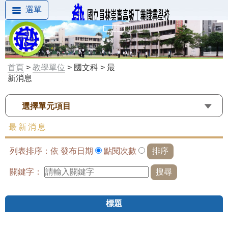
選單
首頁
>
教學單位
> 國文科 > 最
新消息
選擇單元項目
最新消息
列表排序：依
發布日期
點閱次數
關鍵字：
標題