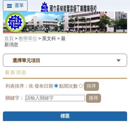
選單
首頁
>
教學單位
> 英文科 > 最
新消息
選擇單元項目
最新消息
列表排序：依
發布日期
點閱次數
關鍵字：
標題