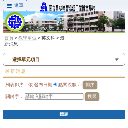
選單
首頁
>
教學單位
> 英文科 > 最
新消息
選擇單元項目
最新消息
列表排序：依
發布日期
點閱次數
關鍵字：
標題