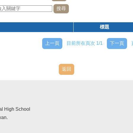
標題
上一頁
目前所在頁次 1/1
下一頁
返回
al High School
wan.