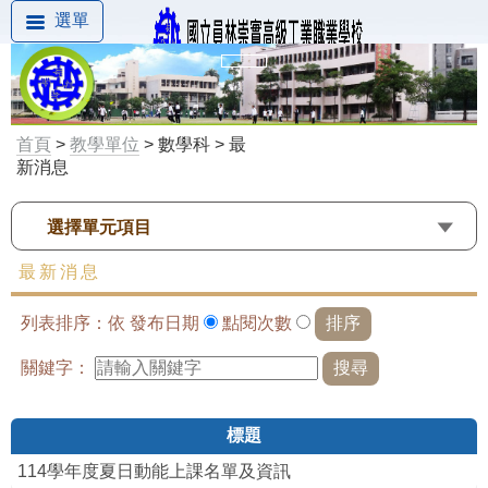
選單
首頁
>
教學單位
> 數學科 > 最
新消息
選擇單元項目
最新消息
列表排序：依
發布日期
點閱次數
關鍵字：
標題
114學年度夏日動能上課名單及資訊