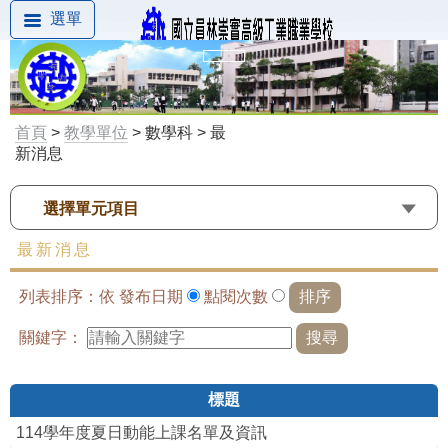
選單
首頁
>
教學單位
> 數學科 > 最
新消息
選擇單元項目
最新消息
列表排序：依
發布日期
點閱次數
關鍵字：
標題
114學年度夏日動能上課名單及資訊