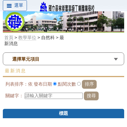
選單
首頁
>
教學單位
> 自然科 > 最
新消息
選擇單元項目
最新消息
列表排序：依
發布日期
點閱次數
關鍵字：
標題