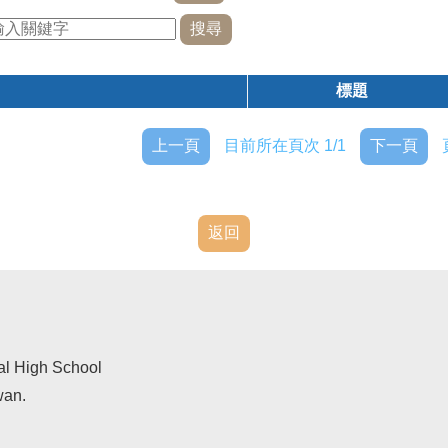
標題
上一頁
目前所在頁次 1/1
下一頁
返回
al High School
wan.