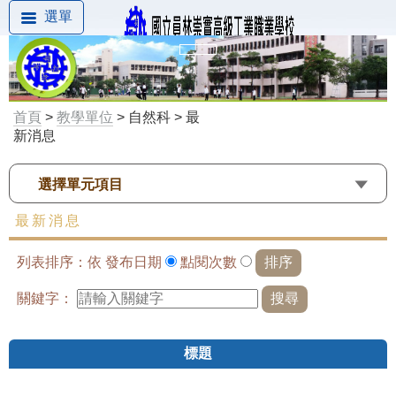
選單
首頁
>
教學單位
> 自然科 > 最
新消息
選擇單元項目
最新消息
列表排序：依
發布日期
點閱次數
關鍵字：
標題