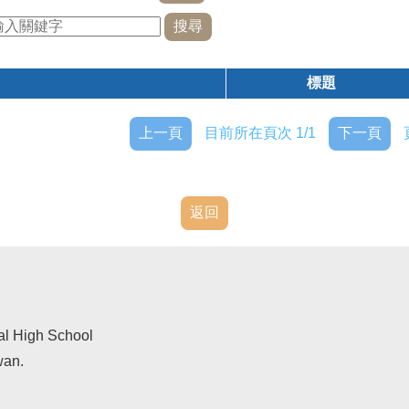
標題
上一頁
目前所在頁次 1/1
下一頁
返回
al High School
wan.