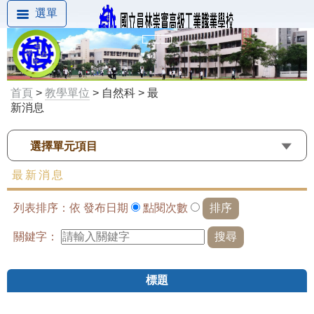
選單
首頁
>
教學單位
> 自然科 > 最
新消息
選擇單元項目
最新消息
列表排序：依
發布日期
點閱次數
關鍵字：
標題