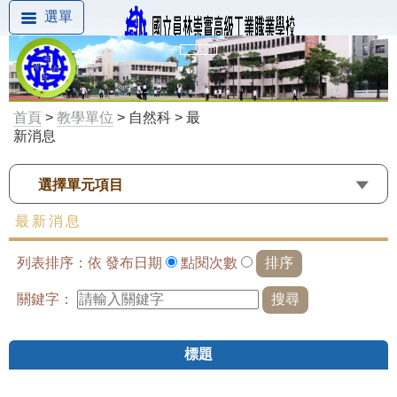
選單
首頁
>
教學單位
> 自然科 > 最
新消息
選擇單元項目
最新消息
列表排序：依
發布日期
點閱次數
關鍵字：
標題