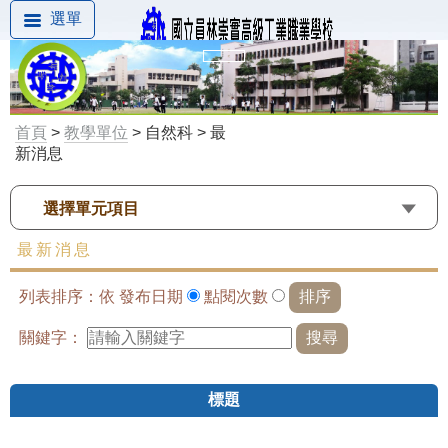
選單
首頁
>
教學單位
> 自然科 > 最
新消息
選擇單元項目
最新消息
列表排序：依
發布日期
點閱次數
關鍵字：
標題