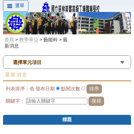
選單
首頁
>
教學單位
> 藝能科 > 最
新消息
選擇單元項目
最新消息
列表排序：依
發布日期
點閱次數
關鍵字：
標題