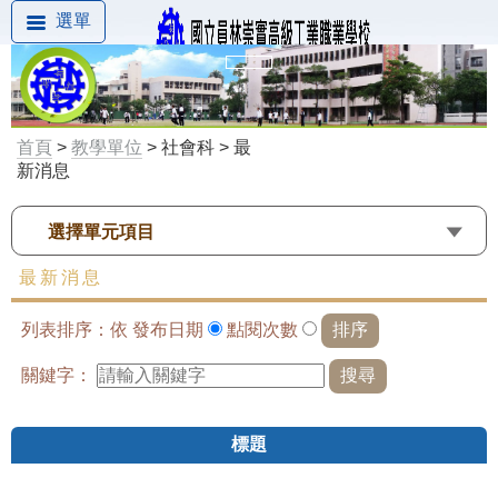
選單
首頁
>
教學單位
> 社會科 > 最
新消息
選擇單元項目
最新消息
列表排序：依
發布日期
點閱次數
關鍵字：
標題