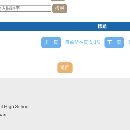
標題
上一頁
目前所在頁次 1/1
下一頁
返回
al High School
wan.