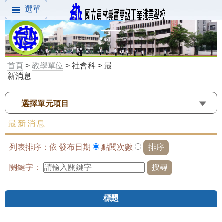
選單
首頁
>
教學單位
> 社會科 > 最
新消息
選擇單元項目
最新消息
列表排序：依
發布日期
點閱次數
關鍵字：
標題