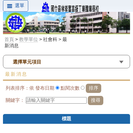
選單
首頁
>
教學單位
> 社會科 > 最
新消息
選擇單元項目
最新消息
列表排序：依
發布日期
點閱次數
關鍵字：
標題