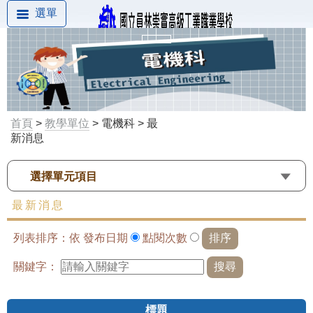
選單
首頁
>
教學單位
> 電機科 > 最
新消息
選擇單元項目
最新消息
列表排序：依
發布日期
點閱次數
關鍵字：
標題