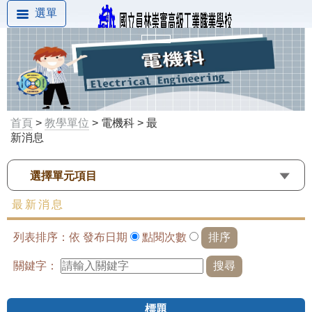
選單
首頁
>
教學單位
> 電機科 > 最
新消息
選擇單元項目
最新消息
列表排序：依
發布日期
點閱次數
關鍵字：
標題