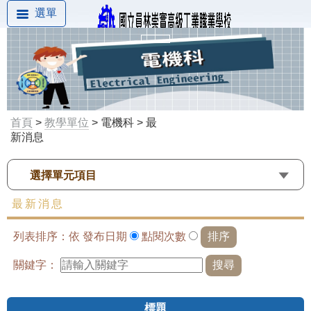
選單
首頁
>
教學單位
> 電機科 > 最
新消息
選擇單元項目
最新消息
列表排序：依
發布日期
點閱次數
關鍵字：
標題