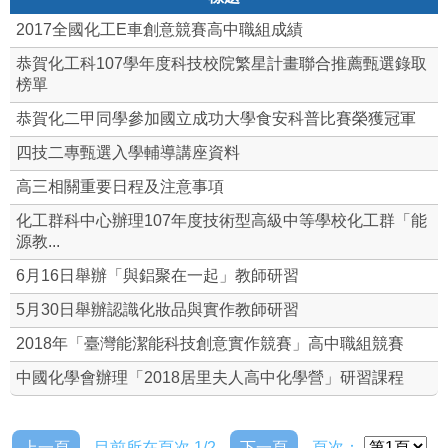
2017全國化工E車創意競賽高中職組成績
恭賀化工科107學年度科技校院繁星計畫聯合推薦甄選錄取
榜單
恭賀化二甲同學參加國立成功大學食安科普比賽榮獲冠軍
四技二專甄選入學輔導講座資料
高三相關重要日程及注意事項
化工群科中心辦理107年度技術型高級中等學校化工群「能
源教...
6月16日舉辦「與鋁聚在一起」教師研習
5月30日舉辦認識化妝品與實作教師研習
2018年「臺灣能潔能科技創意實作競賽」高中職組競賽
中國化學會辦理「2018居里夫人高中化學營」研習課程
上一頁
目前所在頁次 1/2
下一頁
頁次：