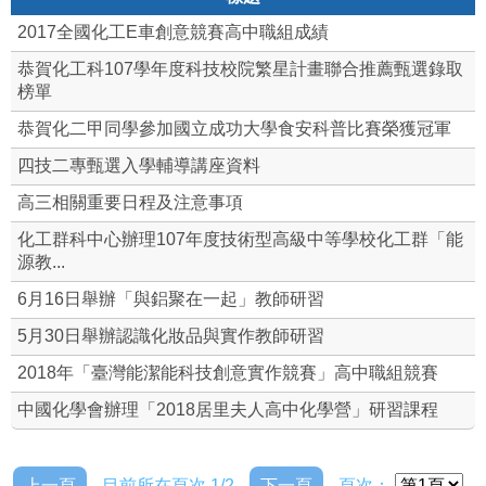
2017全國化工E車創意競賽高中職組成績
恭賀化工科107學年度科技校院繁星計畫聯合推薦甄選錄取
榜單
恭賀化二甲同學參加國立成功大學食安科普比賽榮獲冠軍
四技二專甄選入學輔導講座資料
高三相關重要日程及注意事項
化工群科中心辦理107年度技術型高級中等學校化工群「能
源教...
6月16日舉辦「與鋁聚在一起」教師研習
5月30日舉辦認識化妝品與實作教師研習
2018年「臺灣能潔能科技創意實作競賽」高中職組競賽
中國化學會辦理「2018居里夫人高中化學營」研習課程
上一頁
目前所在頁次 1/2
下一頁
頁次：